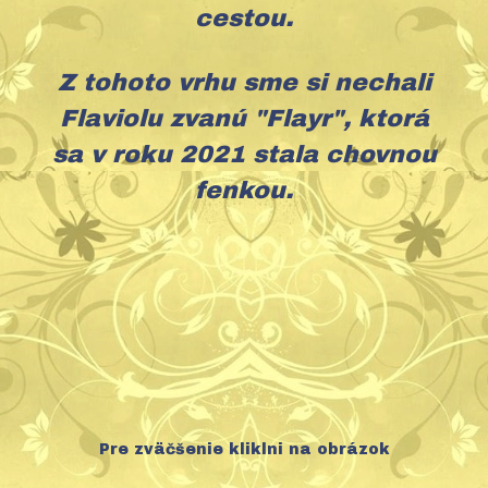
cestou.
Z tohoto vrhu sme si nechali
Flaviolu zvanú "Flayr", ktorá
sa v roku 2021 stala chovnou
fenkou.
Pre zväčšenie kliklni na obrázok