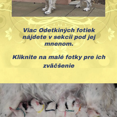
Viac Odetkiných fotiek
nájdete v sekcii pod jej
mnenom.
Kliknite na malé fotky pre ich
zväčšenie