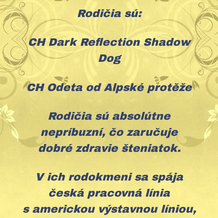
Rodičia sú:
CH Dark Reflection Shadow
Dog
CH Odeta od Alpské protěže
Rodičia sú absolútne
nepríbuzní, čo zaručuje
dobré zdravie šteniatok.
V ich rodokmeni sa spája
česká pracovná línia
s americkou výstavnou líniou,