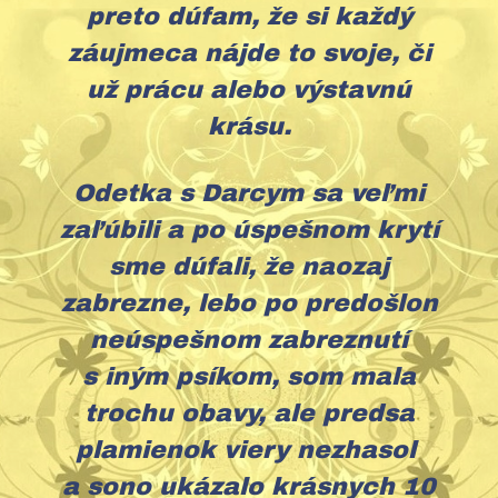
preto dúfam, že si každý
záujmeca nájde to svoje, či
už prácu alebo výstavnú
krásu.
Odetka s Darcym sa veľmi
zaľúbili a po úspešnom krytí
sme dúfali, že naozaj
zabrezne, lebo po predošlon
neúspešnom zabreznutí
s iným psíkom, som mala
trochu obavy, ale predsa
plamienok viery nezhasol
a sono ukázalo krásnych 10