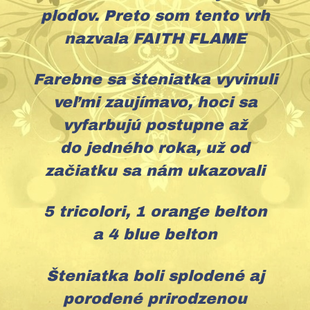
plodov. Preto som tento vrh
nazvala FAITH FLAME
Farebne sa šteniatka vyvinuli
veľmi zaujímavo, hoci sa
vyfarbujú postupne až
do jedného roka, už od
začiatku sa nám ukazovali
5 tricolori,
1 orange belton
a 4 blue belton
Šteniatka boli splodené aj
porodené prirodzenou