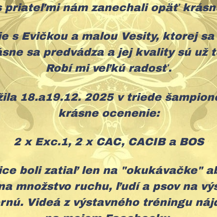
 s priateľmi nám zanechali opäť krás
ie s Evičkou a malou Vesity, ktorej s
ásne sa predvádza a jej kvality sú už t
Robí mi veľkú radosť.
ila 18.a19.12. 2025 v triede šampiono
krásne ocenenie:
2 x Exc.1, 2 x CAC, CACIB a BOS
ce boli zatiaľ len na "okukávačke" 
na množstvo ruchu, ľudí a psov na vý
ornú. Videá z výstavného tréningu náj