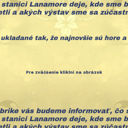
stanici Lanamore deje, kde sme b
etli a akých výstav sme sa zúčastn
 ukladané tak, že najnovšie sú hore a 
Pre zväčšenie kliklni na obrázok
ubrike vás budeme informovať, čo 
stanici Lanamore deje, kde sme b
etli a akých výstav sme sa zúčastn