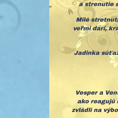
a strenutie
Milé stretnut
veľmi darí, kr
Jadinka súťaž
Vesper a Veni
ako reagujú 
zvládli na výb