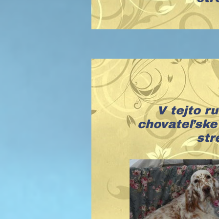
V tejto r
chovateľske 
str