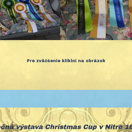
Pre zväčšenie kliklni na obrázok
čná výstava Christmas Cup v Nitre 1