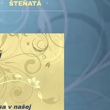
ŠTEŇATÁ
TAV
sa v našej