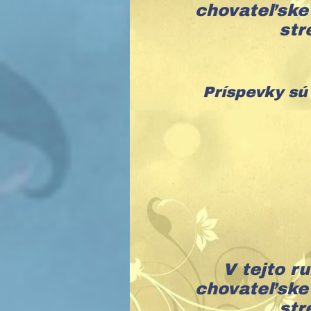
chovateľske 
str
Príspevky sú
V tejto r
chovateľske 
str