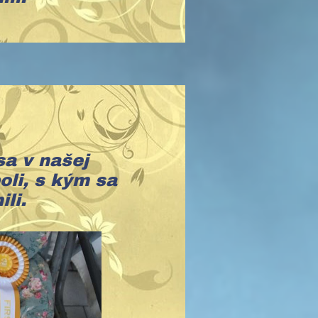
sa v našej
oli, s kým sa
ili.