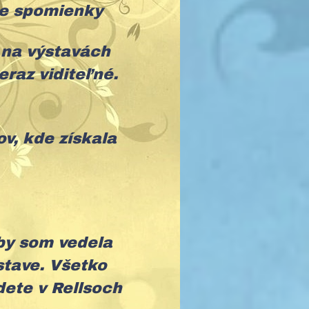
ne spomienky
a na výstavách
eraz viditeľné.
v, kde získala
aby som vedela
stave. Všetko
dete v Rellsoch