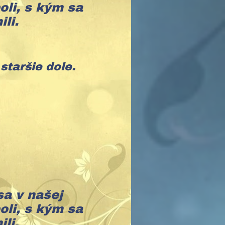
oli, s kým sa
ili.
staršie dole.
sa v našej
oli, s kým sa
ili.