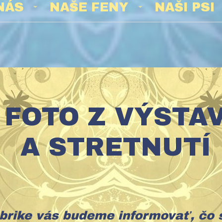
NÁS
NAŠE FENY
NAŠI PSI
TO Z VÝS
A STRETNUTÍ
ubrike vás budeme informovať, čo 