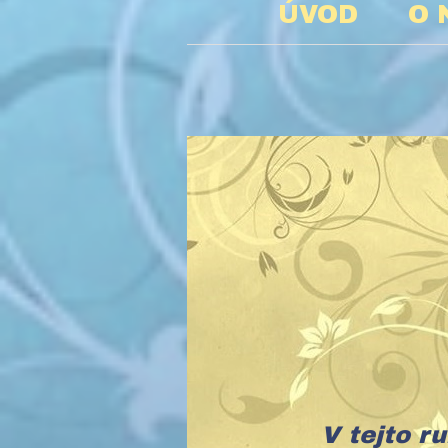
ÚVOD
O 
FO
V tejto r