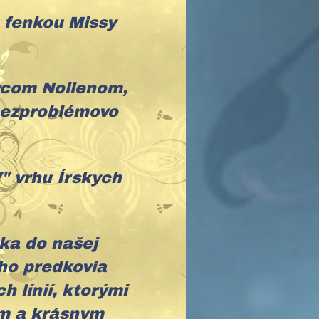
 fenkou Missy
vcom Nollenom,
bezproblémovo
" vrhu Írskych
cka do našej
ho predkovia
 línií, ktorými
ým a krásnym