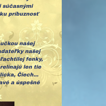
i súčasnými
ízku príbuznosť
nučkou našej
adateľky našej
achtilej fenky,
elínajú len tie
licka, Čiech...
ravé a úspešné