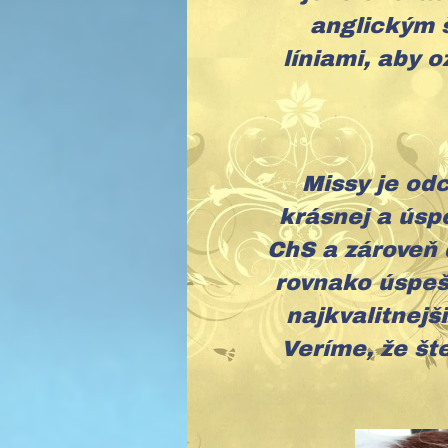
anglickým 
líniami, aby o
Missy je od
krásnej a úsp
ChS a zároveň 
rovnako úspešn
najkvalitnejši
Veríme, že št