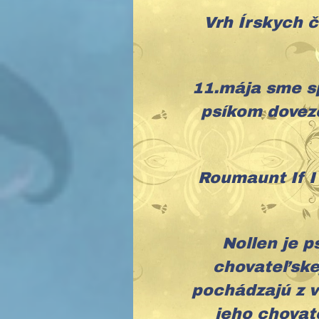
Vrh Írskych 
11.mája sme s
psíkom dovez
Roumaunt If I
Nollen je p
chovateľske
pochádzajú z v
jeho chovat