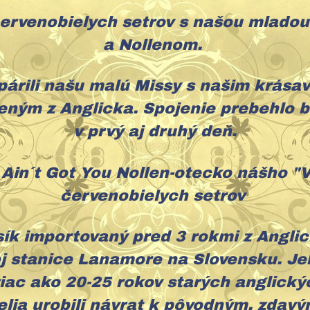
červenobielych setrov s našou mladou
a Nollenom.
párili našu malú Missy s našim krása
eným z Anglicka. Spojenie prebehlo 
v prvý aj druhý deň.
 Ain´t Got You Nollen-otecko nášho "V
červenobielych setrov
sík importovaný pred 3 rokmi z Angli
j stanice Lanamore na Slovensku. Je
iac ako 20-25 rokov starých anglických
elia urobili návrat k pôvodným, zdav