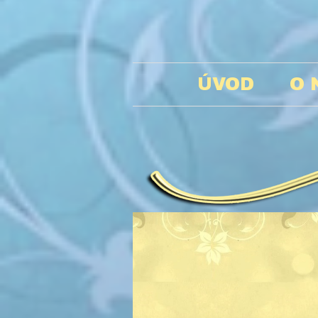
ÚVOD
O 