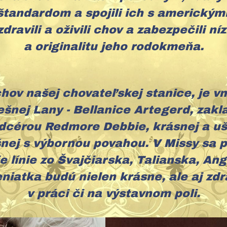
štandardom a spojili ich s americkým
zdravili a oživili chov a zabezpečili n
a originalitu jeho rodokmeňa.
chov našej chovateľskej stanice, je v
ešnej Lany - Bellanice Artegerd, zakl
dcérou Redmore Debbie, krásnej a ušľ
ej s výbornou povahou. V Missy sa pr
e línie zo Švajčiarska, Talianska, Ang
eniatka budú nielen krásne, ale aj zd
v práci či na výstavnom poli.