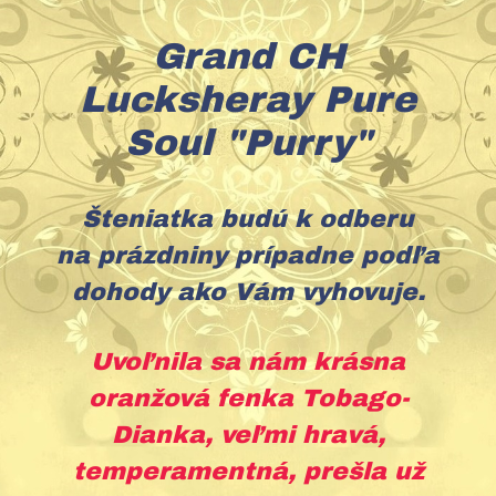
Grand CH
Lucksheray Pure
Soul "Purry"
Šteniatka budú k odberu
na prázdniny prípadne podľa
dohody ako Vám vyhovuje.
Uvoľnila sa nám krásna
oranžová fenka Tobago-
Dianka, veľmi hravá,
temperamentná, prešla už