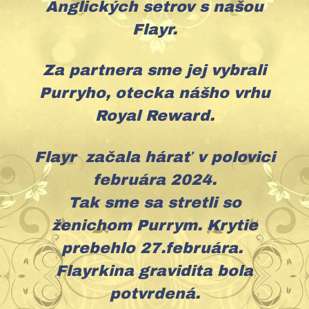
Anglických setrov s našou
Flayr.
Za partnera sme jej vybrali
Purryho, otecka nášho vrhu
Royal Reward.
Flayr začala hárať v polovici
februára 2024.
Tak sme sa stretli so
ženichom Purrym. Krytie
prebehlo 27.februára.
Flayrkina gravidita bola
potvrdená.