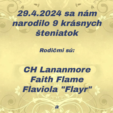
29.4.2024 sa nám
narodilo 9 krásnych
šteniatok
Rodičmi sú:
CH Lananmore
Faith Flame
Flaviola "Flayr"
a