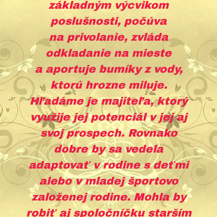
základným výcvikom
poslušnosti, počúva
na privolanie, zvláda
odkladanie na mieste
a aportuje bumíky z vody,
ktorú hrozne miluje.
Hľadáme je majiteľa, ktorý
využije jej potenciál v jej aj
svoj prospech. Rovnako
dobre by sa vedela
adaptovať v rodine s deťmi
alebo v mladej športovo
založenej rodine. Mohla by
robiť aj spoločníčku starším