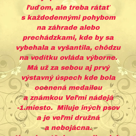
ľuďom, ale treba rátať
s každodennými pohybom
na záhrade alebo
prechádzkami, kde by sa
vybehala a vyšantila, chôdzu
na vodítku ovláda výborne.
Má už za sebou aj prvý
výstavný úspech kde bola
ocenená medailou
a známkou Veľmi nádejá
-1.miesto. Miluje iných psov
a je veľmi družná
a nebojácna.