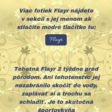
Viac fotiek Flayr nájdete
v sekcii s jej menom ak
stlačite modré tlačitko tu:
Flayr
Tehotná Flayr 2 týždne pred
pôrodom. Ani tehotenstvo jej
nezabránilo skočiť do vody,
zaplávať si a trochu sa
schladiť. Je to skutočná
športovkyňa